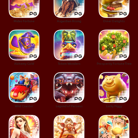
Midas Fortune
Asgardian Rising
Diner Delights
Alchemy Gold
Totem Wonders
Prosperity Fortune Tree
Wild Coaster
Legend of Perseus
Lucky Piggy