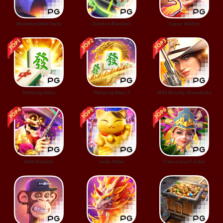
Monkeys Wild Party
Zombie Blasters
Super Wildrix
Mahjong Ways
Mahjong Ways 2
Wild Bounty Showdown
Wild Bandito
Lucky Neko
Treasures of Aztec