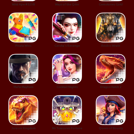
Wild Ape #3258
Ways of the Qilin
Gemstones Gold
Pinata Wins
Geisha's Revenge
Anubis Wrath
Mafia Mayhem
Cocktail Nights
Dragon Hatch 2
Jurassic Kingdom
Mr Treasures Fortune
Queen of Bounty