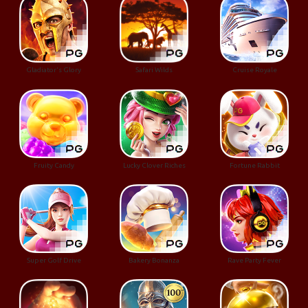
Gladiator's Glory
Safari Wilds
Cruise Royale
Fruity Candy
Lucky Clover Riches
Fortune Rabbit
Super Golf Drive
Bakery Bonanza
Rave Party Fever