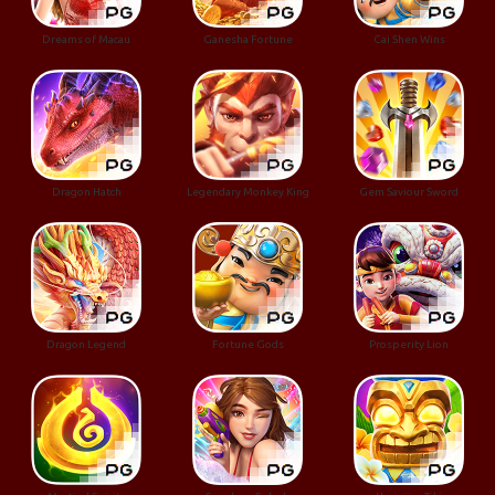
Dreams of Macau
Ganesha Fortune
Cai Shen Wins
Dragon Hatch
Legendary Monkey King
Gem Saviour Sword
Dragon Legend
Fortune Gods
Prosperity Lion