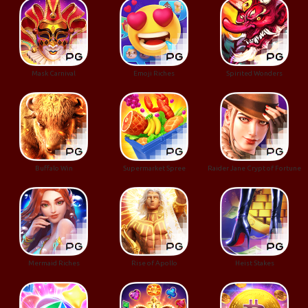
Mask Carnival
Emoji Riches
Spirited Wonders
Buffalo Win
Supermarket Spree
Raider Jane Crypt of Fortune
Mermaid Riches
Rise of Apollo
Heist Stakes