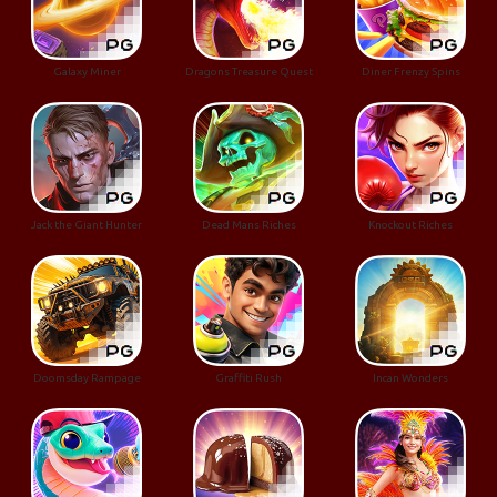
Galaxy Miner
Dragons Treasure Quest
Diner Frenzy Spins
Jack the Giant Hunter
Dead Mans Riches
Knockout Riches
Doomsday Rampage
Graffiti Rush
Incan Wonders