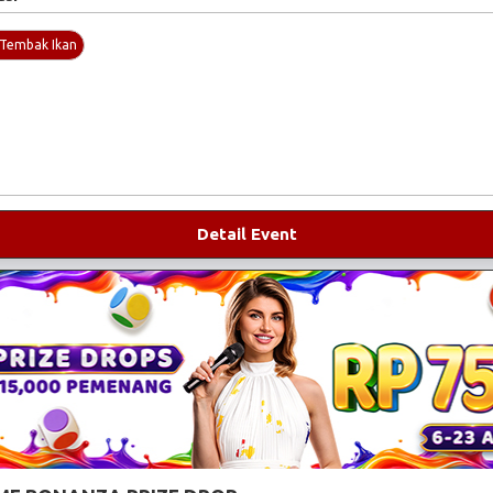
 Tembak Ikan
Detail Event