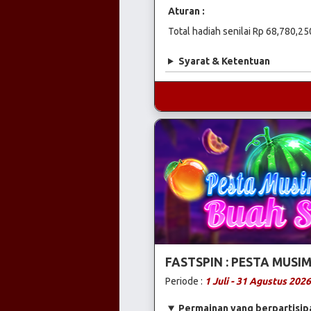
Aturan :
Total hadiah senilai Rp 68,780,25
Syarat & Ketentuan
FASTSPIN : PESTA MUSI
Periode :
1 Juli - 31 Agustus 2026
Permainan yang berpartisip