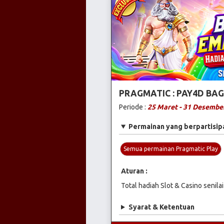
PRAGMATIC : PAY4D BAG
Periode :
25 Maret - 31 Desembe
Permainan yang berpartisip
Semua permainan Pragmatic Play
Aturan :
Total hadiah Slot & Casino senila
Syarat & Ketentuan