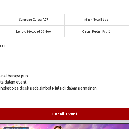
Samsung Galaxy A07
Infinix Note Edge
Lenovo Motopad 60 Neo
Xiaomi Redmi Pad 2
asi
inal berapa pun.
rta dalam event.
ngkat bisa dicek pada simbol
Piala
di dalam permainan.
Detail Event