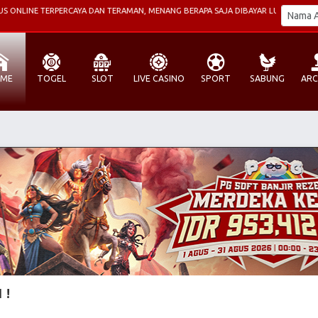
TERPERCAYA DAN TERAMAN, MENANG BERAPA SAJA DIBAYAR LUNAS 100%
ME
TOGEL
SLOT
LIVE CASINO
SPORT
SABUNG
ARC
 !