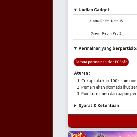
Undian Gadget
Xiaomi Redmi Note 15
Xiaomi Redmi Pad 2
Permainan yang berpartisip
Semua permainan slot PGSoft
Aturan :
Cukup lakukan 100x spin nom
Pemain akan otomatis ikut se
Poin turnamen dan papan peri
Syarat & Ketentuan