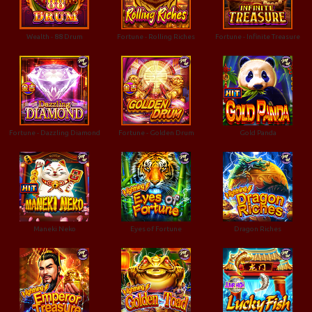
Wealth - 88 Drum
Fortune - Rolling Riches
Fortune - Infinite Treasure
Fortune - Dazzling Diamond
Fortune - Golden Drum
Gold Panda
Maneki Neko
Eyes of Fortune
Dragon Riches