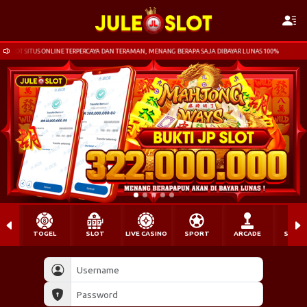
SITUS ONLINE TERPERCAYA DAN TERAMAN, MENANG BERAPA SAJA DIBAYAR LUNAS 100%
TOGEL
SLOT
LIVE CASINO
SPORT
ARCADE
SABU