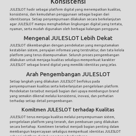
Konsistensi
JULESLOT hadir sebagai platform digital yang menempatkan kualitas,
konsistensi, dan kemudahan penggunaan sebagai bagian dari
identitasnya. Setiap penyempurnaan dilakukan secara berkelanjutan
agar JULESLOT mampu menghadirkan lingkungan digital yang tertata,
nyaman, serta mudah digunakan oleh berbagai kalangan pengguna.
Mengenal JULESLOT Lebih Dekat
JULESLOT dikembangkan dengan pendekatan yang mengutamakan
kestabilan sistem, penyajian informasi yang terstruktur, dan tata kelola
platform yang terus disempurnakan. Seluruh proses pengembangan
dilakukan untuk menjaga kualitas sekaligus memperkuat karakter
JULESLOT sebagai brand digital yang memiliki identitas yang jelas.
Arah Pengembangan JULESLOT
Setiap langkah yang dilakukan JULESLOT berfokus pada
penyempurnaan kualitas serta keberlanjutan pengelolaan platform.
Pendekatan tersebut menjadi bagian dari upaya membangun brand
yang semakin dikenal melalui konsistensi, inovasi, dan perhatian
terhadap setiap detail pengembangan.
Komitmen JULESLOT terhadap Kualitas
JULESLOT terus menjaga kualitas melalui penyempurnaan sistem,
pengelolaan platform yang terarah, dan pembaruan yang dilakukan
secara bertahap. Komitmen tersebut menjadi bagian penting dalam
membangun kepercayaan sekaligus memperkuat identitas JULESLOT