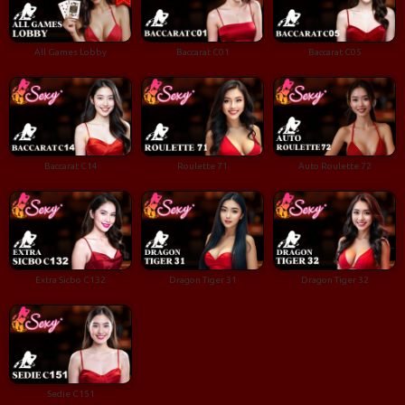
All Games Lobby
Baccarat C01
Baccarat C05
Baccarat C14
Roulette 71
Auto Roulette 72
Extra Sicbo C132
Dragon Tiger 31
Dragon Tiger 32
Sedie C151