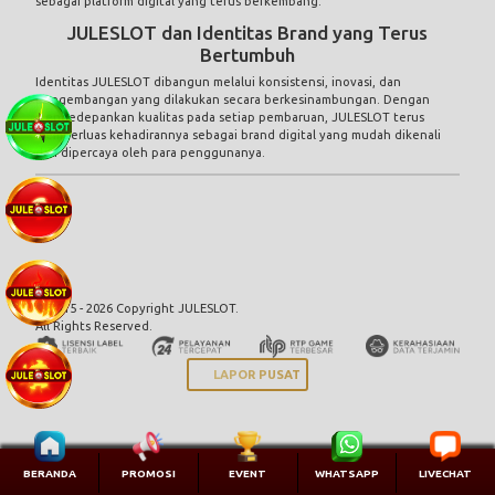
sebagai platform digital yang terus berkembang.
JULESLOT dan Identitas Brand yang Terus
Bertumbuh
Identitas JULESLOT dibangun melalui konsistensi, inovasi, dan
pengembangan yang dilakukan secara berkesinambungan. Dengan
mengedepankan kualitas pada setiap pembaruan, JULESLOT terus
memperluas kehadirannya sebagai brand digital yang mudah dikenali
dan dipercaya oleh para penggunanya.
© 2015 - 2026 Copyright JULESLOT.
All Rights Reserved.
LAPOR PUSAT
BERANDA
PROMOSI
EVENT
WHATSAPP
LIVECHAT