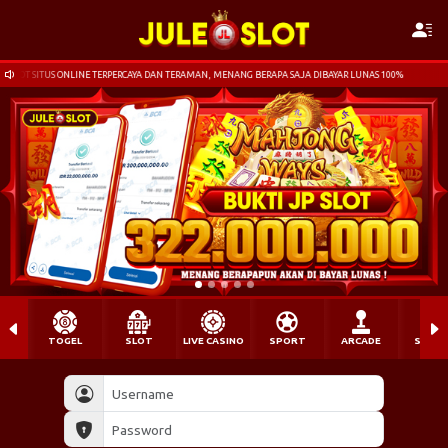
T SITUS ONLINE TERPERCAYA DAN TERAMAN, MENANG BERAPA SAJA DIBAYAR LUNAS 100%
TOGEL
SLOT
LIVE CASINO
SPORT
ARCADE
SABU