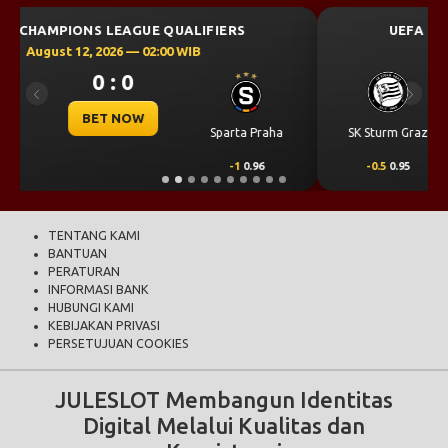
UEFA CHAMPIONS LEAGUE QUALIFIERS
August 12, 2026 — 01:30 WIB
0 : 0
Previous
Next
BET NOW
SK Sturm Graz
Fenerbahce
-0.5
0.95
0.5
0.87
TENTANG KAMI
BANTUAN
PERATURAN
INFORMASI BANK
HUBUNGI KAMI
KEBIJAKAN PRIVASI
PERSETUJUAN COOKIES
JULESLOT Membangun Identitas
Digital Melalui Kualitas dan