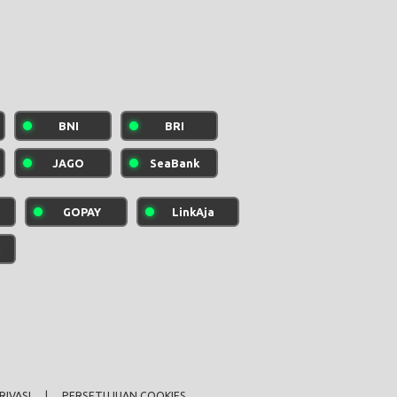
BNI
BRI
alm
King Tuts Tomb
JAGO
SeaBank
GOPAY
LinkAja
mit
Vikings Plunder
RIVASI
|
PERSETUJUAN COOKIES