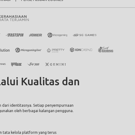
tch
Egyptian Dreams
lui Kualitas dan
ens II
The Big Deal
n dari identitasnya. Setiap penyempurnaan
igunakan oleh berbagai kalangan pengguna.
tata kelola platform yang terus
gai brand digital yang memiliki identitas yang