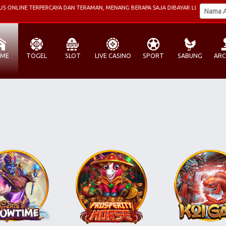
NLINE TERPERCAYA DAN TERAMAN, MENANG BERAPA SAJA DIBAYAR LUNAS 100%
ME
TOGEL
SLOT
LIVE CASINO
SPORT
SABUNG
ARC