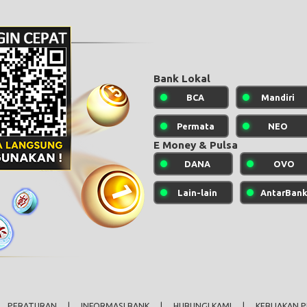
Bank Lokal
BCA
Mandiri
tlans Gold
Blackbeards Bounty
Dragons Re
Permata
NEO
E Money & Pulsa
DANA
OVO
Lain-lain
AntarBank
e em Cowboy
Shoguns Land
Skys the Li
PERATURAN
|
INFORMASI BANK
|
HUBUNGI KAMI
|
KEBIJAKAN P