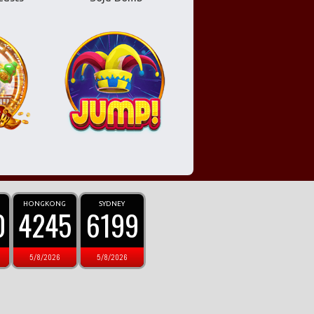
ky
Jump!
HONGKONG
SYDNEY
0
4245
6199
5/8/2026
5/8/2026
Mystic Rings