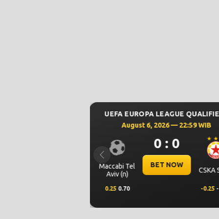
Safari Rumble
In
UEFA EUROPA LEAGUE QUALIFI
August 6, 2026 — 22:59 WIB
0 : 0
Previous
BET NOW
Jagiellonia
Range
Bialystok
Koi Koi Treasure
To
0.00
-0.95
0.00