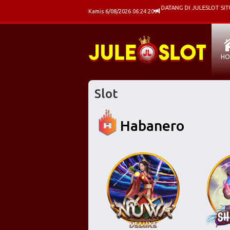
SELAMAT DATANG DI JULESLOT SITUS O
Kamis 6/08/2026 06:24:21
HO
Slot
Habanero