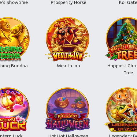
e's Showtime
Prosperity Horse
Koi Gat
hing Buddha
Wealth Inn
Happiest Chr
Tree
ntern Luck
Hot Hot Halloween
Legendary B