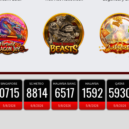
ne Dragon Joy
Four Divine Beasts
Lucky Luc
SINGAPORE
SG METRO
MALAYSIA SIANG
MALAYSIA
QATAR
0715
8814
6517
1592
593
5/8/2026
6/8/2026
5/8/2026
5/8/2026
5/8/2026
mpunk Plinko
Gold Koi Fortune
Scopa