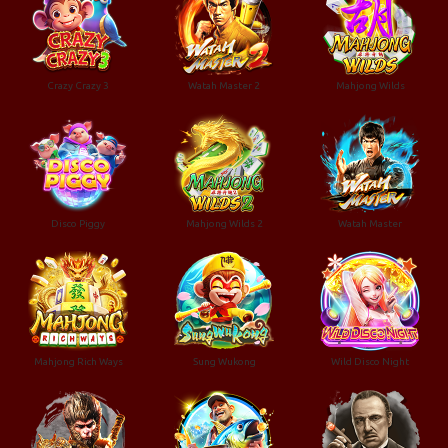
Crazy Crazy 3
Watah Master 2
Mahjong Wilds
Disco Piggy
Mahjong Wilds 2
Watah Master
Mahjong Rich Ways
Sung Wukong
Wild Disco Night