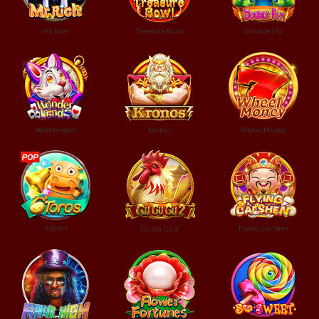
Mr. Rich
Treasure Bowl
Double Fly
Wonderland
Kronos
Wheel Money
6 Toros
Flying Cai Shen
Gu Gu Gu 2