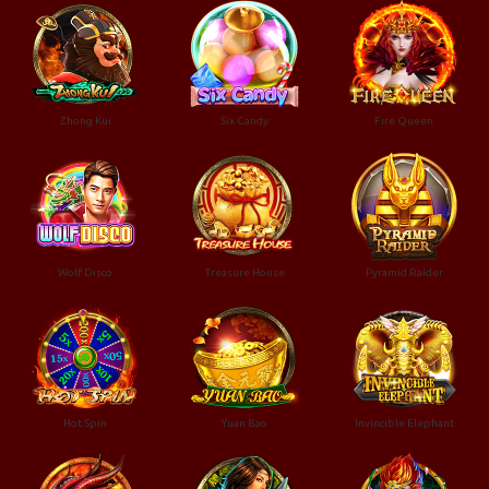
Zhong Kui
Six Candy
Fire Queen
Wolf Disco
Treasure House
Pyramid Raider
Hot Spin
Yuan Bao
Invincible Elephant