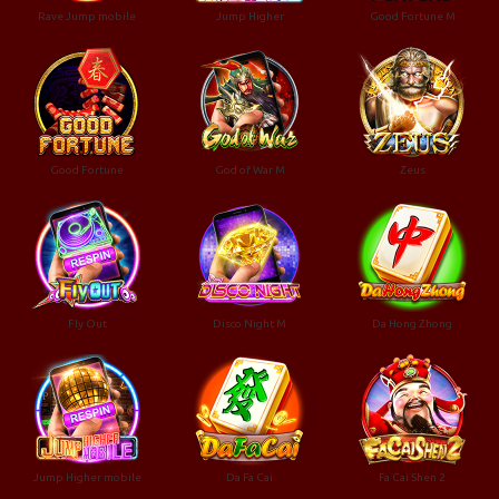
Rave Jump mobile
Jump Higher
Good Fortune M
Good Fortune
God of War M
Zeus
Fly Out
Disco Night M
Da Hong Zhong
Jump Higher mobile
Da Fa Cai
Fa Cai Shen 2