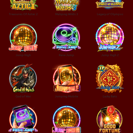
Treasures Of Aztec 2
Mahjong Wilds 3
Legacy of Olympus
Jump High
Rave Jump
Jump High 2
God of War
Jumping Mobile
Lucky Bats