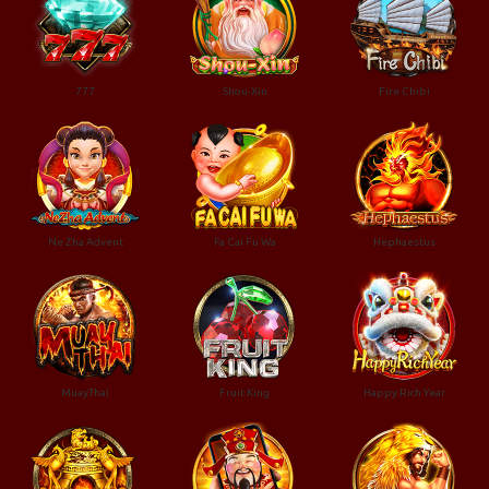
777
Shou-Xin
Fire Chibi
Ne Zha Advent
Fa Cai Fu Wa
Hephaestus
MuayThai
Fruit King
Happy Rich Year