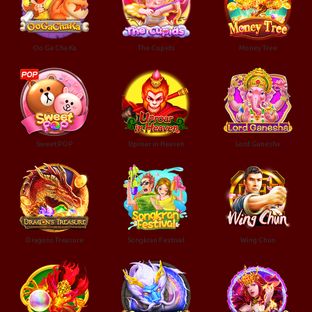
Oo Ga Cha Ka
The Cupids
Money Tree
Sweet POP
Uproar in Heaven
Lord Ganesha
Dragons Treasure
Songkran Festival
Wing Chun