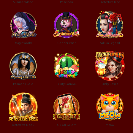
Summer Mood
Poseidon
Detective Dee
Magic World
Gophers War
Sakura Legend
Pharaohs Gold
Fruity Carnival
Lucky Boxes
Detective Dee 2
Gu Gu Gu 2 M
Meow