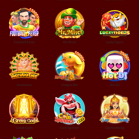
Football Fever
Mr. Miser
Lucky Tigers
Acrobatics
Dragon Koi
Hot DJ
Greek Gods
Coin Spinner
Loy Krathong