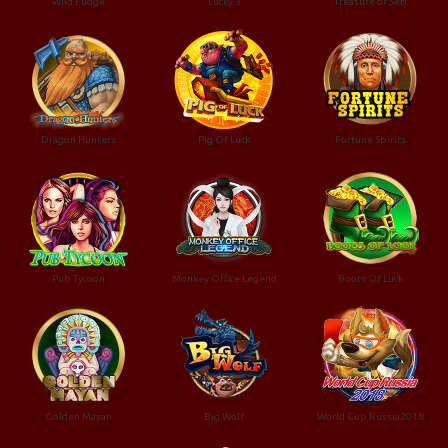
Wild Fudge
Lucky 3
Treasure of Seti
Dragon Hunters
Pig Of Luck
Fortune Spirits
Pub Tycoon
Monkey Office Legend
Boots Of Luck
Golden Mayan
Big Wolf
World Cup Russia2018