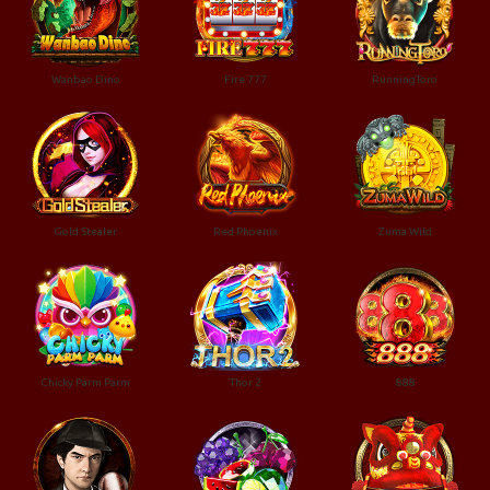
Wanbao Dino
Fire 777
RunningToro
Gold Stealer
Red Phoenix
Zuma Wild
Chicky Parm Parm
Thor 2
888