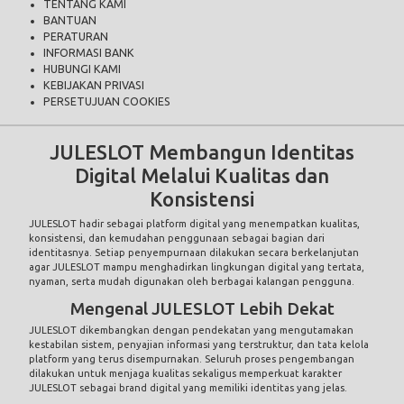
TENTANG KAMI
BANTUAN
PERATURAN
INFORMASI BANK
HUBUNGI KAMI
KEBIJAKAN PRIVASI
PERSETUJUAN COOKIES
JULESLOT Membangun Identitas
Digital Melalui Kualitas dan
Konsistensi
JULESLOT hadir sebagai platform digital yang menempatkan kualitas,
konsistensi, dan kemudahan penggunaan sebagai bagian dari
identitasnya. Setiap penyempurnaan dilakukan secara berkelanjutan
agar JULESLOT mampu menghadirkan lingkungan digital yang tertata,
nyaman, serta mudah digunakan oleh berbagai kalangan pengguna.
Mengenal JULESLOT Lebih Dekat
JULESLOT dikembangkan dengan pendekatan yang mengutamakan
kestabilan sistem, penyajian informasi yang terstruktur, dan tata kelola
platform yang terus disempurnakan. Seluruh proses pengembangan
dilakukan untuk menjaga kualitas sekaligus memperkuat karakter
JULESLOT sebagai brand digital yang memiliki identitas yang jelas.