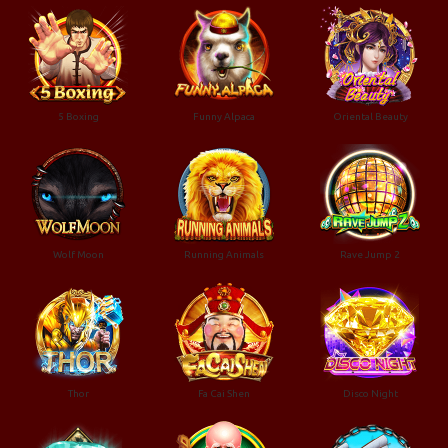
5 Boxing
Funny Alpaca
Oriental Beauty
Wolf Moon
Running Animals
Rave Jump 2
Thor
Fa Cai Shen
Disco Night