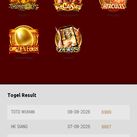
Super 5
Fa Cai Shen M
Hercules
Golden Eggs
Zeus M
Togel Result
TOTO WUHAN
08-08-2026
6989
HK SIANG
07-08-2026
8867