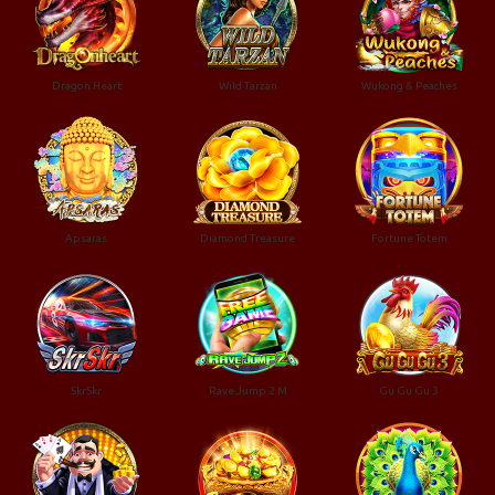
Dragon Heart
Wild Tarzan
Wukong & Peaches
Apsaras
Diamond Treasure
Fortune Totem
SkrSkr
Rave Jump 2 M
Gu Gu Gu 3