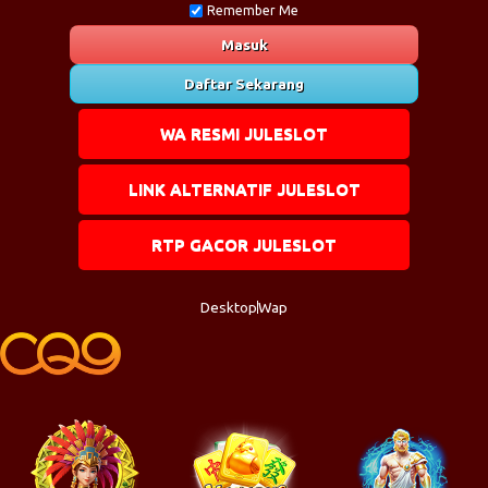
Remember Me
Masuk
Daftar Sekarang
WA RESMI JULESLOT
LINK ALTERNATIF JULESLOT
RTP GACOR JULESLOT
Desktop
Wap