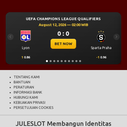
ONS LEAGUE QUALIFIERS
UEFA CHAMPIONS L
12, 2026 — 02:00 WIB
August 12, 20
0 : 0
0 
Previous
Next
BET NOW
BET
Sparta Praha
SK Sturm Graz
-1
0.96
-0.5
0.95
TENTANG KAMI
BANTUAN
PERATURAN
INFORMASI BANK
HUBUNGI KAMI
KEBIJAKAN PRIVASI
PERSETUJUAN COOKIES
JULESLOT Membangun Identitas