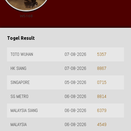
WS168
Togel Result
TOTO WUHAN
07-08-2026
5357
HK SIANG
07-08-2026
8867
SINGAPORE
05-08-2026
0715
SG METRO
06-08-2026
8814
MALAYSIA SIANG
06-08-2026
6379
MALAYSIA
06-08-2026
4549