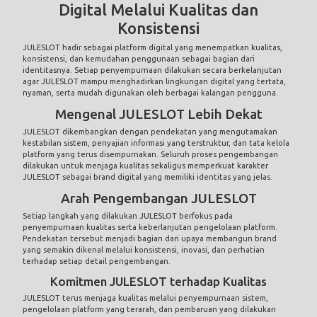
Digital Melalui Kualitas dan
Konsistensi
JULESLOT hadir sebagai platform digital yang menempatkan kualitas,
konsistensi, dan kemudahan penggunaan sebagai bagian dari
identitasnya. Setiap penyempurnaan dilakukan secara berkelanjutan
agar JULESLOT mampu menghadirkan lingkungan digital yang tertata,
nyaman, serta mudah digunakan oleh berbagai kalangan pengguna.
Mengenal JULESLOT Lebih Dekat
JULESLOT dikembangkan dengan pendekatan yang mengutamakan
kestabilan sistem, penyajian informasi yang terstruktur, dan tata kelola
platform yang terus disempurnakan. Seluruh proses pengembangan
dilakukan untuk menjaga kualitas sekaligus memperkuat karakter
JULESLOT sebagai brand digital yang memiliki identitas yang jelas.
Arah Pengembangan JULESLOT
Setiap langkah yang dilakukan JULESLOT berfokus pada
penyempurnaan kualitas serta keberlanjutan pengelolaan platform.
Pendekatan tersebut menjadi bagian dari upaya membangun brand
yang semakin dikenal melalui konsistensi, inovasi, dan perhatian
terhadap setiap detail pengembangan.
Komitmen JULESLOT terhadap Kualitas
JULESLOT terus menjaga kualitas melalui penyempurnaan sistem,
pengelolaan platform yang terarah, dan pembaruan yang dilakukan