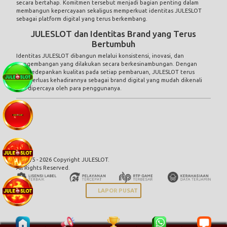
secara bertahap. Komitmen tersebut menjadi bagian penting dalam
membangun kepercayaan sekaligus memperkuat identitas JULESLOT
sebagai platform digital yang terus berkembang.
JULESLOT dan Identitas Brand yang Terus
Bertumbuh
Identitas JULESLOT dibangun melalui konsistensi, inovasi, dan
pengembangan yang dilakukan secara berkesinambungan. Dengan
mengedepankan kualitas pada setiap pembaruan, JULESLOT terus
memperluas kehadirannya sebagai brand digital yang mudah dikenali
dan dipercaya oleh para penggunanya.
© 2015 - 2026 Copyright JULESLOT.
All Rights Reserved.
LAPOR PUSAT