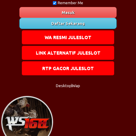
Remember Me
Masuk
Daftar Sekarang
WA RESMI JULESLOT
LINK ALTERNATIF JULESLOT
RTP GACOR JULESLOT
Desktop
Wap