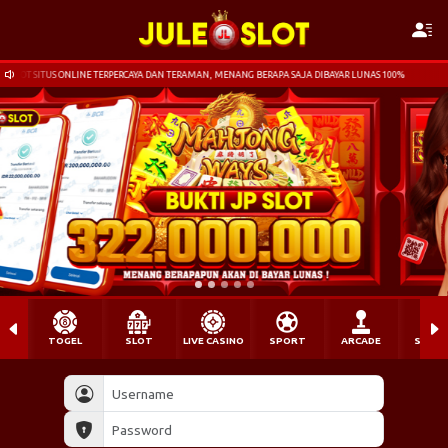
S ONLINE TERPERCAYA DAN TERAMAN, MENANG BERAPA SAJA DIBAYAR LUNAS 100%
SELA
TOGEL
SLOT
LIVE CASINO
SPORT
ARCADE
SABU