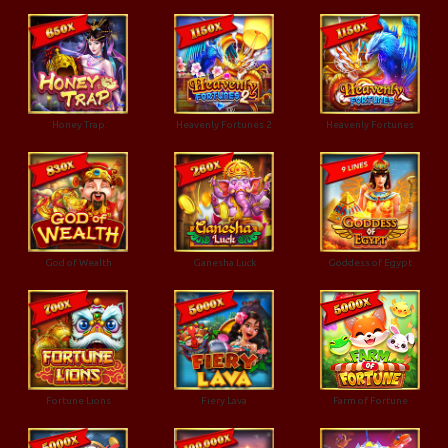
Honey Trap
Heavenly Fortunes 2
Heavenly Fortunes
God of Wealth
Ganesha Luck
Goddess of Egypt
Fortune Lions
Fiery Lava
Farm of Fortune